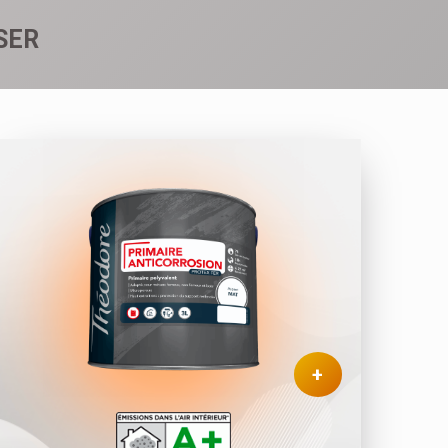
SER
+