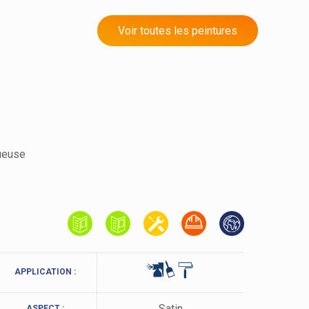
Peintures fer
GRANDS CHANTIERS
Voir toutes les peintures
Impressions
Finitions satinées
Finitions velours
Finitions mates
Peintures bois
INNOVANT
NOUVEAUTÉ
ueuse
APPLICATION :
Satin
ASPECT :