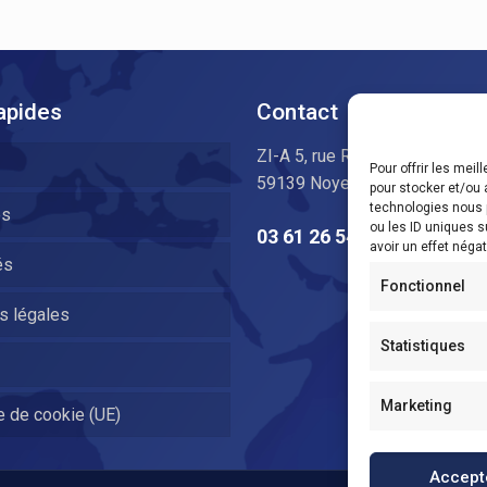
apides
Contact
ZI-A 5, rue René Cauche
Pour offrir les mei
59139 Noyelles Les Seclin
pour stocker et/ou 
technologies nous 
es
ou les ID uniques s
03 61 26 54 32
avoir un effet négat
és
Fonctionnel
s légales
Statistiques
Marketing
e de cookie (UE)
Accept