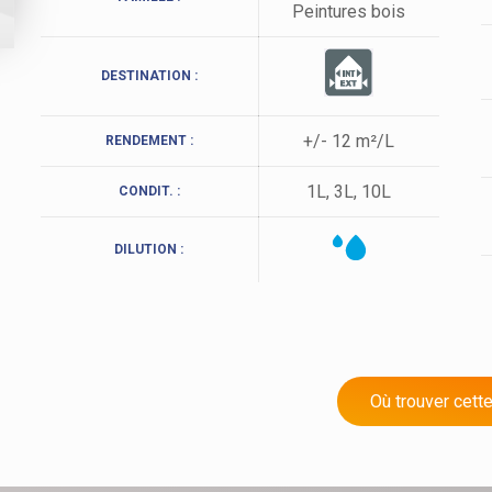
Peintures bois
DESTINATION :
+/- 12 m²/L
RENDEMENT :
1L, 3L, 10L
CONDIT. :
DILUTION :
Où trouver cette