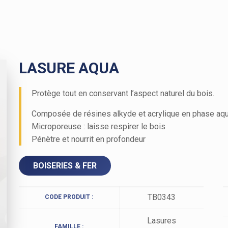
D3 à I4 - Système d'imperméabilisation
D3/I1 - Revêtement semi-épais
Revêtement plastique épais
Confort thermique
TOITURES & BARDAGES
LASURE AQUA
Toitures et bardages
RECHERCHER UN PRODUIT
Protège tout en conservant l’aspect naturel du bois.
Composée de résines alkyde et acrylique en phase aq
Microporeuse : laisse respirer le bois
Pénètre et nourrit en profondeur
BOISERIES & FER
TB0343
CODE PRODUIT :
Lasures
FAMILLE :