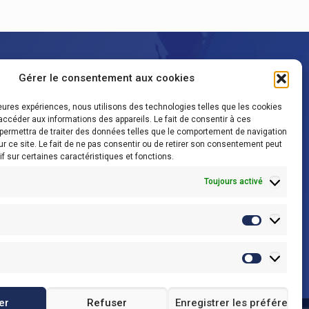
Service colorimétrie
Gérer le consentement aux cookies
lleures expériences, nous utilisons des technologies telles que les cookies
05 62 74 27 50
accéder aux informations des appareils. Le fait de consentir à ces
permettra de traiter des données telles que le comportement de navigation
ur ce site. Le fait de ne pas consentir ou de retirer son consentement peut
Service technique
if sur certaines caractéristiques et fonctions.
Toujours activé
03 61 26 54 96
Statisti
Marketi
er
Refuser
Enregistrer les préférence