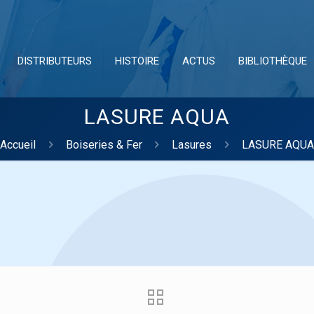
DISTRIBUTEURS
HISTOIRE
ACTUS
BIBLIOTHÈQUE
LASURE AQUA
Accueil
Boiseries & Fer
Lasures
LASURE AQUA
FAÇADES
Impressions
D2 - Film mince
D2/D3 - Revêtement semi-épais
D2/D3 et I1