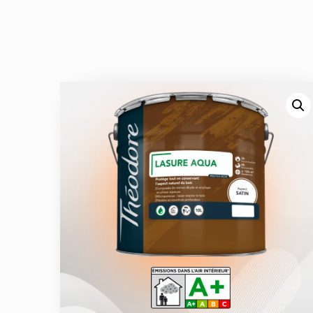
Laques
Confort thermique
Boiseries
Fer
SOLS
Peintures sols
AUTRES
Préparation du support