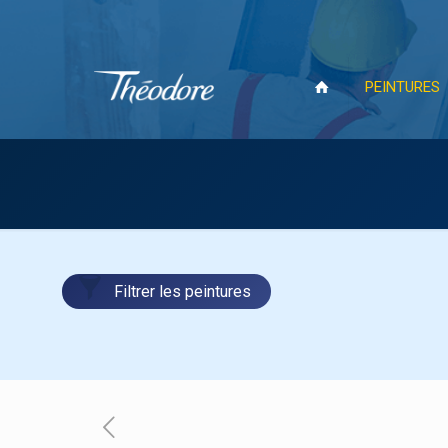
PEINTURES
Filtrer les peintures
PEINTURES INTÉRIEURES
Impressions
Finitions satinées
Finitions velours
Finitions mates