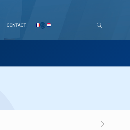
CONTACT
BOISERIES & FER
Préparation du support
Peintures bois
Lasures
Vitrificateurs