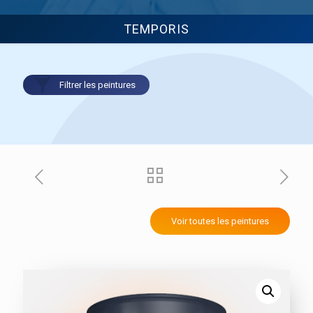
TEMPORIS
Filtrer les peintures
PEINTURES INTÉRIEURES
FAÇADES
Impressions
Impressions
Finitions satinées
D2 - Film mince
Finitions velours
D2/D3 - Revêtement semi-
Finitions mates
épais
Laques
D2/D3 et I1
Confort thermique
D3 à I4 - Système
Voir toutes les peintures
Boiseries
d'imperméabilisation
Fer
D3/I1 - Revêtement semi-
BOISERIES & FER
épais
Revêtement plastique
Préparation du support
épais
Peintures bois