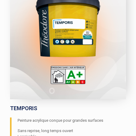
Confort thermique
Lasures
Vitrificateurs
GRANDS CHANTIERS
Peintures fer
Impressions
SOLS
Finitions satinées
Finitions velours
Peintures sols
Finitions mates
TOITURES & BARDAGES
Peintures bois
Toitures et bardages
AUTRES
RECHERCHER UN PRODUIT
Préparation du support
INNOVANT
NOUVEAUTÉ
TEMPORIS
Peinture acrylique conçue pour grandes surfaces
Sans reprise, long temps ouvert