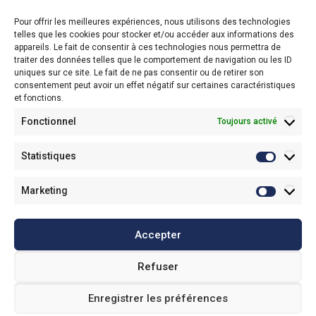
ZI-A 5, rue René Cauche
Pour offrir les meilleures expériences, nous utilisons des technologies
59139 Noyelles Les Seclin
telles que les cookies pour stocker et/ou accéder aux informations des
appareils. Le fait de consentir à ces technologies nous permettra de
03 61 26 54 32
traiter des données telles que le comportement de navigation ou les ID
uniques sur ce site. Le fait de ne pas consentir ou de retirer son
consentement peut avoir un effet négatif sur certaines caractéristiques
et fonctions.
Service colorimétrie
Fonctionnel
Toujours activé
05 62 74 27 50
Statistiques
Statistiq
Service technique
Marketing
Marketi
03 61 26 54 96
Accepter
Refuser
Copyrights 2019 © Théodore Bâtiment
Enregistrer les préférences
Site réalisé par