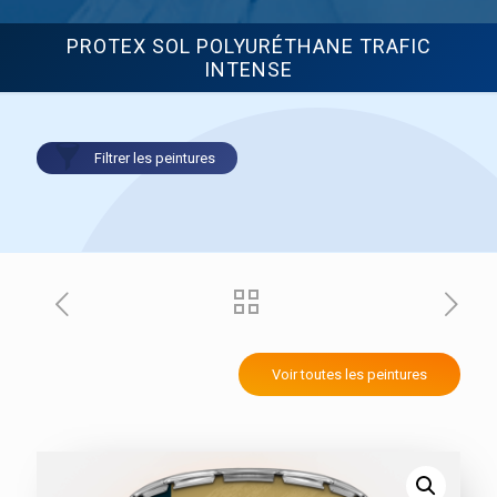
PROTEX SOL POLYURÉTHANE TRAFIC
INTENSE
Filtrer les peintures
PEINTURES INTÉRIEURES
FAÇADES
Impressions
Impressions
Finitions satinées
D2 - Film mince
Finitions velours
D2/D3 - Revêtement semi-
Finitions mates
épais
Laques
D2/D3 et I1
Confort thermique
D3 à I4 - Système
Voir toutes les peintures
Boiseries
d'imperméabilisation
Fer
D3/I1 - Revêtement semi-
BOISERIES & FER
épais
Revêtement plastique
Préparation du support