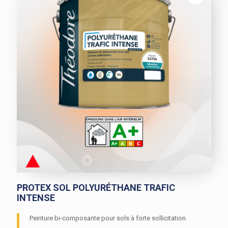
épais
Peintures bois
Confort thermique
Lasures
Vitrificateurs
GRANDS CHANTIERS
Peintures fer
Impressions
SOLS
Finitions satinées
Finitions velours
Peintures sols
Finitions mates
TOITURES & BARDAGES
Peintures bois
Toitures et bardages
AUTRES
RECHERCHER UN PRODUIT
Préparation du support
INNOVANT
NOUVEAUTÉ
PROTEX SOL POLYURÉTHANE TRAFIC
INTENSE
Peinture bi-composante pour sols à forte sollicitation.